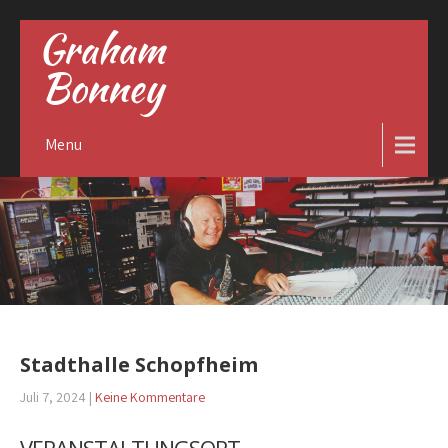
Graham
Bonney
Menu
Stadthalle Schopfheim
Juli 7, 2024
|
Keine Kommentare