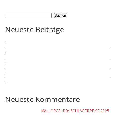
Suchen
Suchen
Neueste Beiträge
MERRY CHRISTMAS and a HAPPY NEW YEAR
HERRLICHE ADVENTSZEIT
BIN ENDLICH WIEDER DA!!!!
mein neuer Song – JA ICH BIN DEIN MANN
MALLORCA U104 SCHLAGERREISE 2025
Neueste Kommentare
Walburgis Becker
zu
MALLORCA U104 SCHLAGERREISE 2025