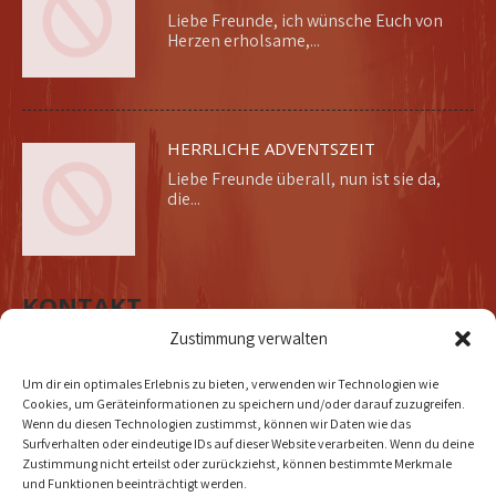
Liebe Freunde, ich wünsche Euch von
Herzen erholsame,...
HERRLICHE ADVENTSZEIT
Liebe Freunde überall, nun ist sie da,
die...
KONTAKT
Zustimmung verwalten
Um dir ein optimales Erlebnis zu bieten, verwenden wir Technologien wie
Cookies, um Geräteinformationen zu speichern und/oder darauf zuzugreifen.
Adresse:
Wenn du diesen Technologien zustimmst, können wir Daten wie das
Surfverhalten oder eindeutige IDs auf dieser Website verarbeiten. Wenn du deine
DOLLYWOLF MUSIC VERLAG
Zustimmung nicht erteilst oder zurückziehst, können bestimmte Merkmale
Buirer Weg 23
und Funktionen beeinträchtigt werden.