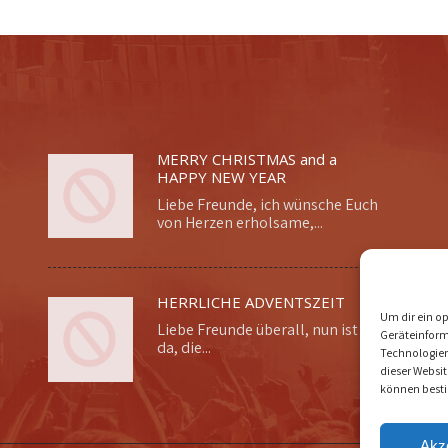
MERRY CHRISTMAS and a
HAPPY NEW YEAR
Liebe Freunde, ich wünsche Euch
von Herzen erholsame,...
HERRLICHE ADVENTSZEIT
Um dir ein o
Liebe Freunde überall, nun ist sie
Geräteinform
da, die...
Technologien
dieser Websi
können best
Akz