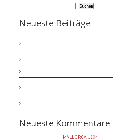
Suchen
Neueste Beiträge
MERRY CHRISTMAS and a HAPPY NEW
YEAR
HERRLICHE ADVENTSZEIT
BIN ENDLICH WIEDER DA!!!!
mein neuer Song – JA ICH BIN DEIN
MANN
MALLORCA U104 SCHLAGERREISE 2025
Neueste Kommentare
Walburgis Becker
zu
MALLORCA U104