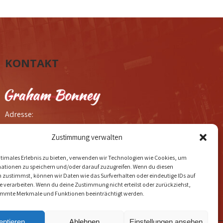
KONTAKT
Adresse:
DOLLYWOLF MUSIC VERLAG
Zustimmung verwalten
Buirer Weg 23
D-50171 Kerpen
ptimales Erlebnis zu bieten, verwenden wir Technologien wie Cookies, um
ationen zu speichern und/oder darauf zuzugreifen. Wenn du diesen
 zustimmst, können wir Daten wie das Surfverhalten oder eindeutige IDs auf
te verarbeiten. Wenn du deine Zustimmung nicht erteilst oder zurückziehst,
immte Merkmale und Funktionen beeinträchtigt werden.
eptieren
Ablehnen
Einstellungen ansehen