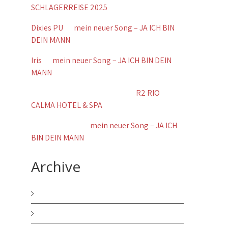
SCHLAGERREISE 2025
Dixies PU
zu
mein neuer Song – JA ICH BIN
DEIN MANN
Iris
zu
mein neuer Song – JA ICH BIN DEIN
MANN
Wolfgang Brennig Koblenz
zu
R2 RIO
CALMA HOTEL & SPA
Gerda Schãfer
zu
mein neuer Song – JA ICH
BIN DEIN MANN
Archive
Dezember 2025
November 2025