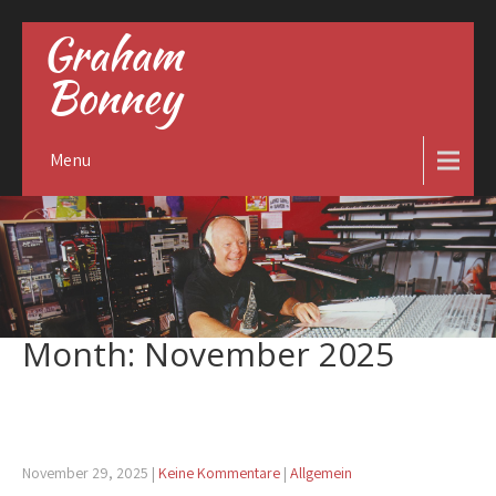
Graham
Bonney
Menu
Month:
November 2025
HERRLICHE ADVENTSZEIT
November 29, 2025
|
Keine Kommentare
|
Allgemein