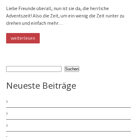
Liebe Freunde überall, nun ist sie da, die herrliche
Adventszeit! Also die Zeit, um ein wenig die Zeit runter zu
drehen und einfach mehr…
weiterlesen
Suchen
Suchen
Neueste Beiträge
MERRY CHRISTMAS and a HAPPY NEW YEAR
HERRLICHE ADVENTSZEIT
BIN ENDLICH WIEDER DA!!!!