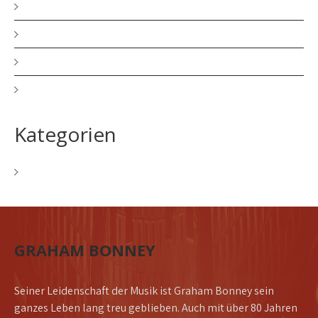
November 2025
Juni 2025
März 2025
August 2024
Kategorien
Allgemein
GRAHAM BONNEY
Seiner Leidenschaft der Musik ist Graham Bonney sein
ganzes Leben lang treu geblieben. Auch mit über 80 Jahren