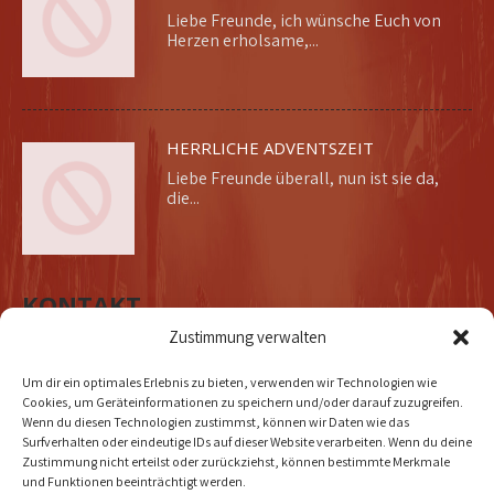
Liebe Freunde, ich wünsche Euch von
Herzen erholsame,...
HERRLICHE ADVENTSZEIT
Liebe Freunde überall, nun ist sie da,
die...
KONTAKT
Zustimmung verwalten
Um dir ein optimales Erlebnis zu bieten, verwenden wir Technologien wie
Cookies, um Geräteinformationen zu speichern und/oder darauf zuzugreifen.
Adresse:
Wenn du diesen Technologien zustimmst, können wir Daten wie das
Surfverhalten oder eindeutige IDs auf dieser Website verarbeiten. Wenn du deine
DOLLYWOLF MUSIC VERLAG
Zustimmung nicht erteilst oder zurückziehst, können bestimmte Merkmale
Buirer Weg 23
und Funktionen beeinträchtigt werden.