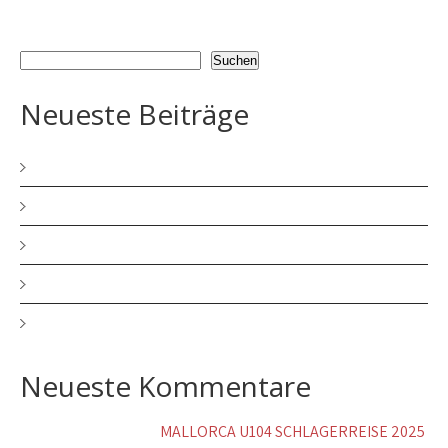
Suchen
Suchen
Neueste Beiträge
MERRY CHRISTMAS and a HAPPY NEW YEAR
HERRLICHE ADVENTSZEIT
BIN ENDLICH WIEDER DA!!!!
mein neuer Song – JA ICH BIN DEIN MANN
MALLORCA U104 SCHLAGERREISE 2025
Neueste Kommentare
Walburgis Becker
zu
MALLORCA U104 SCHLAGERREISE 2025