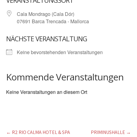
VERANSTALTUNGSORT
Cala Mondrago (Cala Dór)
07691 Barca Trencada - Mallorca
NÄCHSTE VERANSTALTUNG
Keine bevorstehenden Veranstaltungen
Kommende Veranstaltungen
Keine Veranstaltungen an diesem Ort
Post
←
R2 RIO CALMA HOTEL & SPA
PRIMINUSHALLE
→
navigation