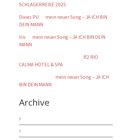
SCHLAGERREISE 2025
Dixies PU
zu
mein neuer Song – JA ICH BIN
DEIN MANN
Iris
zu
mein neuer Song – JA ICH BIN DEIN
MANN
Wolfgang Brennig Koblenz
zu
R2 RIO
CALMA HOTEL & SPA
Gerda Schãfer
zu
mein neuer Song – JA ICH
BIN DEIN MANN
Archive
Dezember 2025
November 2025