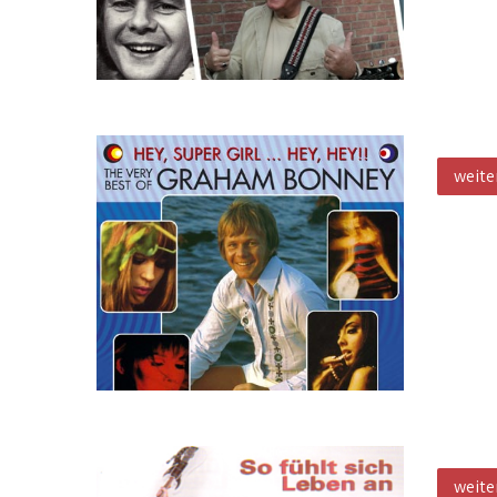
Hey, 
weite
So fü
weite