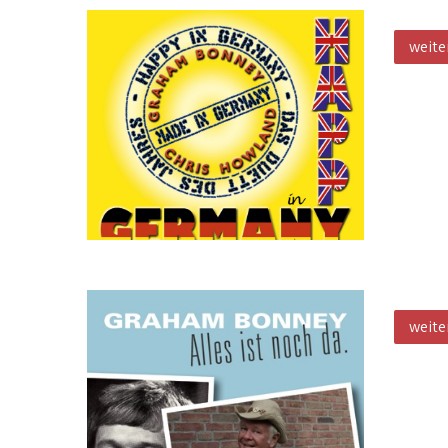
Happ
weite
Alles
weite