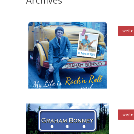
Archives
My Li
weite
mein 
weite