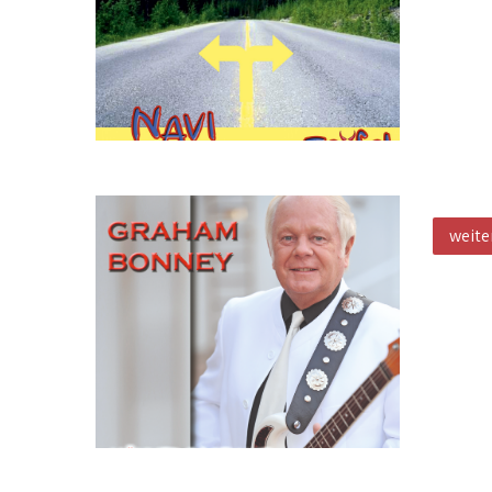
Männe
weite