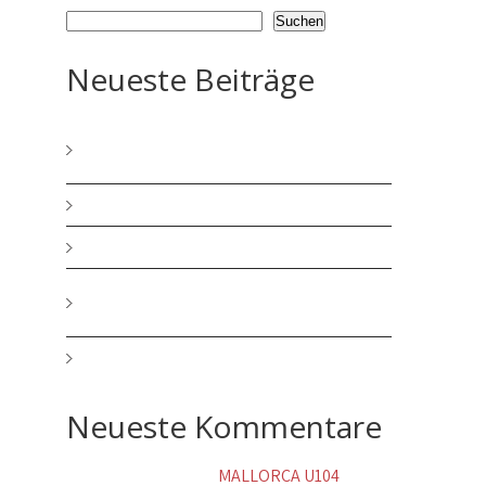
Suchen
Neueste Beiträge
MERRY CHRISTMAS and a HAPPY NEW
YEAR
HERRLICHE ADVENTSZEIT
BIN ENDLICH WIEDER DA!!!!
mein neuer Song – JA ICH BIN DEIN
MANN
MALLORCA U104 SCHLAGERREISE 2025
Neueste Kommentare
Walburgis Becker
zu
MALLORCA U104