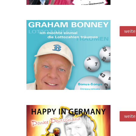
Ich 
weite
Happ
weite